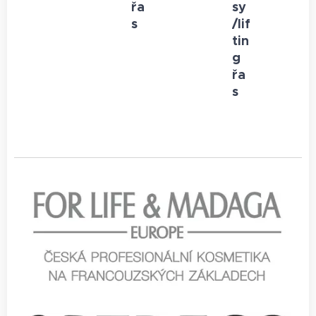
řa
sy
s
/lif
tin
g
řa
s