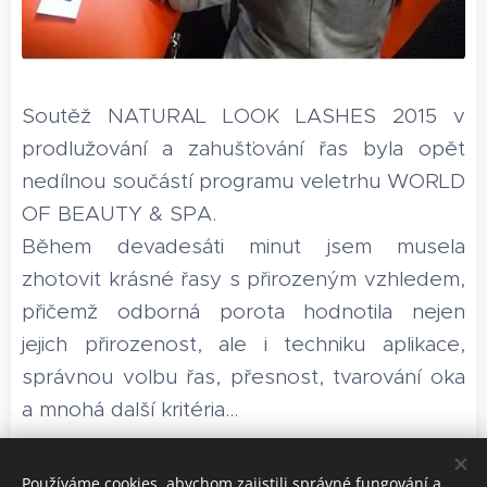
Soutěž NATURAL LOOK LASHES 2015 v
prodlužování a zahušťování řas byla opět
nedílnou součástí programu veletrhu WORLD
OF BEAUTY & SPA.
Během devadesáti minut jsem musela
zhotovit krásné řasy s přirozeným vzhledem,
přičemž odborná porota hodnotila nejen
jejich přirozenost, ale i techniku aplikace,
správnou volbu řas, přesnost, tvarování oka
a mnohá další kritéria...
Používáme cookies, abychom zajistili správné fungování a