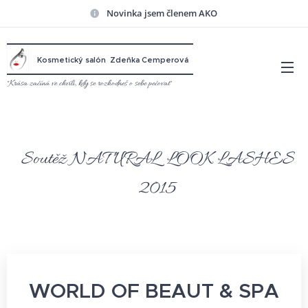
Novinka jsem členem AKO
Kosmetický salón
Zdeňka Cemperová
"Krása začíná ve chvíli, kdy se rozhodneš o sebe pečovat"
Soutěž NATURAL LOOK LASHES
2015
WORLD OF BEAUT & SPA