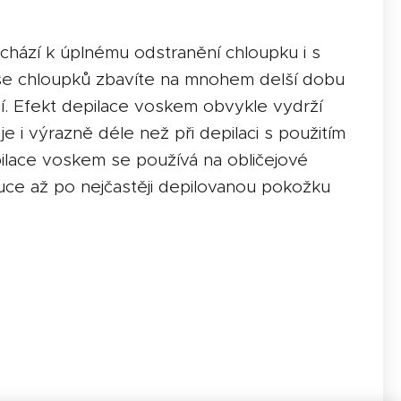
hází k úplnému odstranění chloupku i s
se chloupků zbavíte na mnohem delší dobu
ní. Efekt depilace voskem obvykle vydrží
e i výrazně déle než při depilaci s použitím
ilace voskem se používá na obličejové
 ruce až po nejčastěji depilovanou pokožku