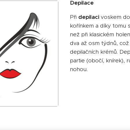
Depilace
depilaci
Při
voskem doc
kořínkem a díky tomu 
než při klasickém hole
dva až osm týdnů, což j
depilačních krémů. Dep
partie (obočí, knírek),
nohou.